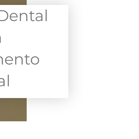
Dental
m
mento
al