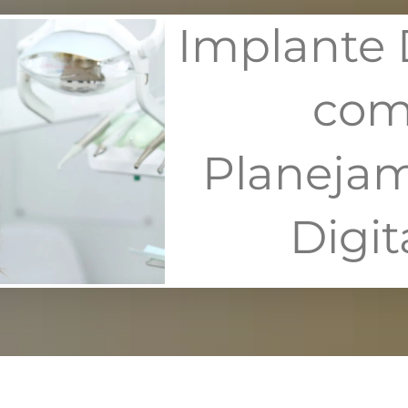
Implante 
co
Planeja
Digit